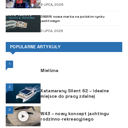
6 LIPCA, 2026
OMAYA nowa marka na polskim rynku
jachtowym
3 LIPCA, 2026
POPULARNE ARTYKUŁY
1
Mielizna
2
Katamarany Silent 62 – idealne
miejsce do pracy zdalnej
3
W43 – nowy koncept jachtingu
rodzinno-rekreacyjnego