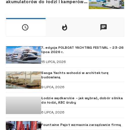
akumulatorów do łodzi i kamperów
na sezon 2021
7. edycja POLBOAT YACHTING FESTIVAL – 23-26
lipca 2026 r.
15 LIPCA, 2026
Sasga Yachts wchodzi w architekturę
budowlaną
9 LIPCA, 2026
Łodzie wędkarskie – jak wybrać, dobór silnika
do łodzi, ABC śruby
6 LIPCA, 2026
Fountaine Pajot wzmacnia zarządzanie firmą