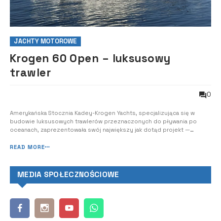
JACHTY MOTOROWE
Krogen 60 Open – luksusowy
trawler
0
Amerykańska Stocznia Kadey-Krogen Yachts, specjalizująca się w
budowie luksusowych trawlerów przeznaczonych do pływania po
oceanach, zaprezentowała swój największy jak dotąd projekt —
Krogen 60 Open. Premiera jachtu odbyła się w marcu br. podczas
targów Palm Beach International Boat Show 2025. Nowy Krogen 60
READ MORE
Open jest największym jak dotąd mod...
MEDIA SPOŁECZNOŚCIOWE