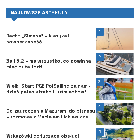
NAJNOWSZE ARTYKUŁY
1
Jacht „Simena” – klasyka i
nowoczesność
2
Bali 5.2 – ma wszystko, co powinna
mieć duża łódź
3
Wielki Start PGE PolSailing za nami-
dzień pełen atrakcji i uśmiechów!
4
Od zauroczenia Mazurami do biznesu
– rozmowa z Maciejem Lickiewiczem
z Ascot Polska
5
Wskazówki dotyczące obsługi