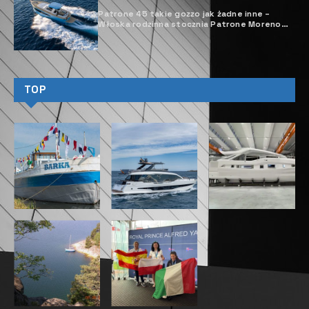
Patrone 45 takie gozzo jak żadne inne –
Włoska rodzinna stocznia Patrone Moreno
powiększyła w ubiegłym roku ofertę o nową
jednostkę z oferowanej serii Patrone.
TOP