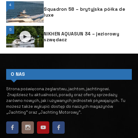
4
Squadron 58 – brytyjska półka de
luxe
5
NIKHEN AQUASUN 34 – jeziorowy
szwędacz
O NAS
Strona poświęcona żeglarstwu, jachtom, jachtingowi.
Znajdziesz tu aktualności, porady oraz oferty sprzedaży
zarówno nowych, jak i używanych jednostek pływających.
​ Tu
możesz także wykupić dostęp do naszych magazynów
„Jachting” oraz „Jachting Motorowy”.