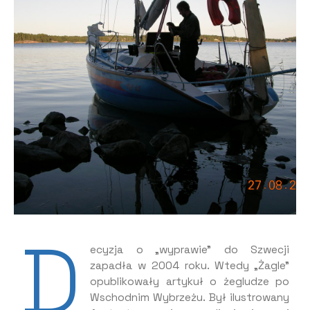
D
ecyzja o „wyprawie” do Szwecji
zapadła w 2004 roku. Wtedy „Żagle”
opublikowały artykuł o żegludze po
Wschodnim Wybrzeżu. Był ilustrowany