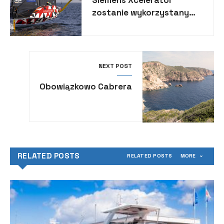
Siemens Xcelerator
zostanie wykorzystany
przez Luna Rossa Prada
Pirelli w projektowaniu
jachtu Pucharu Ameryki
NEXT POST
Obowiązkowo Cabrera
RELATED POSTS
RELATED POSTS
MORE