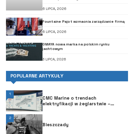
6 LIPCA, 2026
Fountaine Pajot wzmacnia zarządzanie firmą
6 LIPCA, 2026
OMAYA nowa marka na polskim rynku
jachtowym
3 LIPCA, 2026
POPULARNE ARTYKUŁY
1
CMC Marine o trendach
elektryfikacji w żeglarstwie –
Superyacht Technology Show, 20 i
21 marca Barcelona
2
Bieszczady