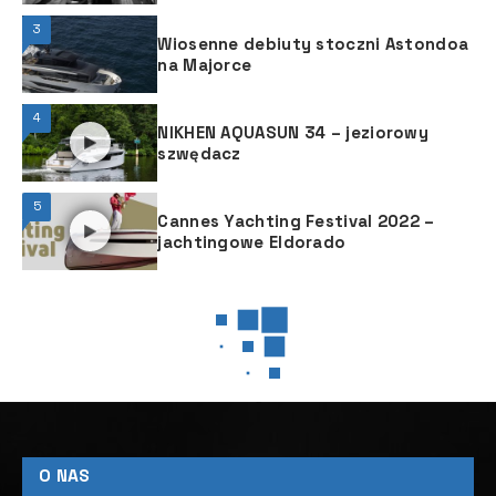
3
Wiosenne debiuty stoczni Astondoa
na Majorce
4
NIKHEN AQUASUN 34 – jeziorowy
szwędacz
5
Cannes Yachting Festival 2022 –
jachtingowe Eldorado
JACHTING
JACHTING
NASZE WYPRAWY
W JACHTINGU
Obowiązkowo Cabrera