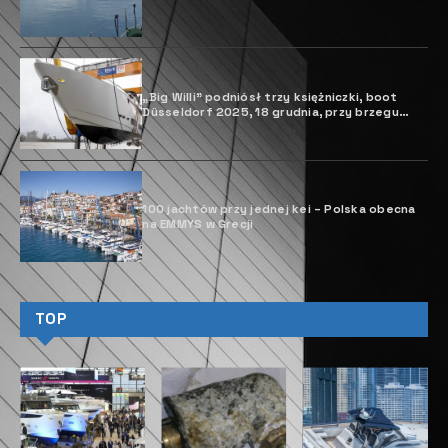
W
alory turystyczne, krajobrazowe i
wypoczynkowe Majorki są znane:
tak jak pozostałe duże wyspy
archipelagu balearskiego jest
piękna, słoneczna, łatwo
dostępna dzięki tanim lotom z Warszawy bez
śródlądowania, i świetnie zorganizowana pod kątem
turystów. Można śmiało pokusić się o stwierdzenie,
że to raj dla turystów. Pod względem realizowania
pasji żeglarskich cały archipelag jest dla żeglarzy
wręcz znakomity – doskonała infrastruktura w
marinach, przystępne ceny postoju (40 stopowy
jacht to wydatek ok. 60 euro w marinach
prywatnych i ok. 25 euro w marinach miejskich),
zasięg Wi– Fi w prawie każdej przystani oraz
możliwość rezerwacji miejsc przez internet,
umiarkowane warunki wiatrowe, przy tym dobrze
przygotowane do czarteru jednostki i „odpowiedni