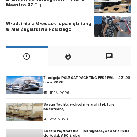
Maestro 42 Fly
5
Włodzimierz Głowacki upamiętniony
w Alei Żeglarstwa Polskiego
7. edycja POLBOAT YACHTING FESTIVAL – 23-26
lipca 2026 r.
15 LIPCA, 2026
Sasga Yachts wchodzi w architekturę
budowlaną
9 LIPCA, 2026
Łodzie wędkarskie – jak wybrać, dobór silnika
do łodzi, ABC śruby