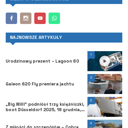
NAJNOWSZE ARTYKUŁY
1
Urodzinowy prezent – Lagoon 60
2
Galeon 620 Fly premiera jachtu
3
„Big Willi” podniósł trzy księżniczki,
boot Düsseldorf 2025, 18 grudnia,
przy brzegu Renu
4
Z miłości do szczegółów – Cobra