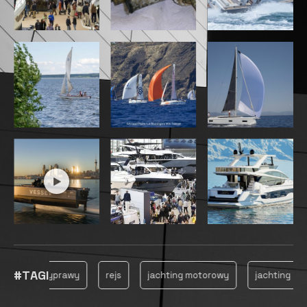
ludzie na odpowiednich miejscach” to walory, które
doceni każdy żeglarz, chcący bezpiecznie i
komfortowo spędzić na wodzie kilka dni z rodziną.
Żeglarskie plany na Baleary można mieć różne:
Majorka–Minorka, Majorka–Ibiza czy rejs dookoła
którejś z wysp… na pewno wszędzie spotka nas coś
miłego. To, czego nie powinniśmy pominąć, to
wizyta w Parku Narodowym Cabrera.
Dzień po wylądowaniu w Palmie meldujemy się w
marinie, sprawnie (głównie dzięki dobrze
wykwalifikowanym miejscowym bosmanom)
przejmujemy czarter. Zakładamy, że przy odrobinie
żeglarskiego szczęścia, czyli dzięki wiatrom od NE
przez N do SW, wystartujemy z Palma de Mallorca
jeszcze tego samego wieczora. Cumujemy na boi w
zatoce Isla de Cabrera (odległość do pokonania to
ok. 28 Mm). Cabrera jest nieco przyćmiona wielką
sławą Majorki, Minorki i Ibizy, ale jest prawdziwą