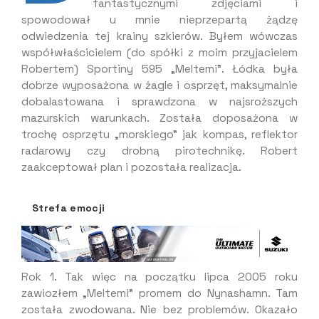
fantastycznymi zdjęciami i
spowodował u mnie nieprzepartą żądzę
odwiedzenia tej krainy szkierów. Byłem wówczas
współwłaścicielem (do spółki z moim przyjacielem
Robertem) Sportiny 595 „Meltemi”. Łódka była
dobrze wyposażona w żagle i osprzęt, maksymalnie
dobalastowana i sprawdzona w najsroższych
mazurskich warunkach. Została doposażona w
trochę osprzętu „morskiego” jak kompas, reflektor
radarowy czy drobną pirotechnikę. Robert
zaakceptował plan i pozostała realizacja.
Strefa emocji
Rok 1. Tak więc na początku lipca 2005 roku
zawiozłem „Meltemi” promem do Nynashamn. Tam
została zwodowana. Nie bez problemów. Okazało