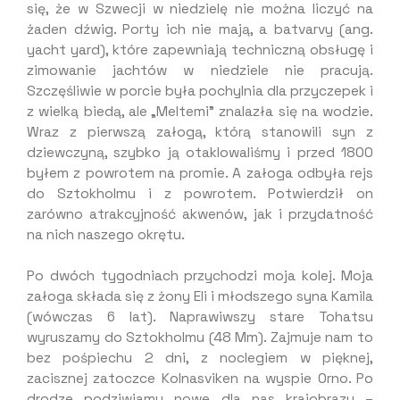
się, że w Szwecji w niedzielę nie można liczyć na
żaden dźwig. Porty ich nie mają, a batvarvy (ang.
yacht yard), które zapewniają techniczną obsługę i
zimowanie jachtów w niedziele nie pracują.
Szczęśliwie w porcie była pochylnia dla przyczepek i
z wielką biedą, ale „Meltemi” znalazła się na wodzie.
Wraz z pierwszą załogą, którą stanowili syn z
dziewczyną, szybko ją otaklowaliśmy i przed 1800
byłem z powrotem na promie. A załoga odbyła rejs
do Sztokholmu i z powrotem. Potwierdził on
zarówno atrakcyjność akwenów, jak i przydatność
na nich naszego okrętu.
Po dwóch tygodniach przychodzi moja kolej. Moja
załoga składa się z żony Eli i młodszego syna Kamila
(wówczas 6 lat). Naprawiwszy stare Tohatsu
wyruszamy do Sztokholmu (48 Mm). Zajmuje nam to
bez pośpiechu 2 dni, z noclegiem w pięknej,
zacisznej zatoczce Kolnasviken na wyspie Orno. Po
drodze podziwiamy nowe dla nas krajobrazy –