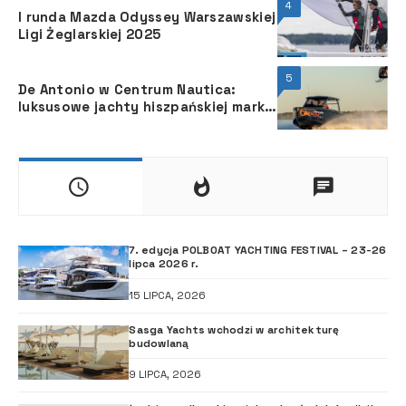
4
I runda Mazda Odyssey Warszawskiej
Ligi Żeglarskiej 2025
5
De Antonio w Centrum Nautica:
luksusowe jachty hiszpańskiej marki
debiutują w Polsce
7. edycja POLBOAT YACHTING FESTIVAL – 23-26
lipca 2026 r.
15 LIPCA, 2026
Sasga Yachts wchodzi w architekturę
budowlaną
9 LIPCA, 2026