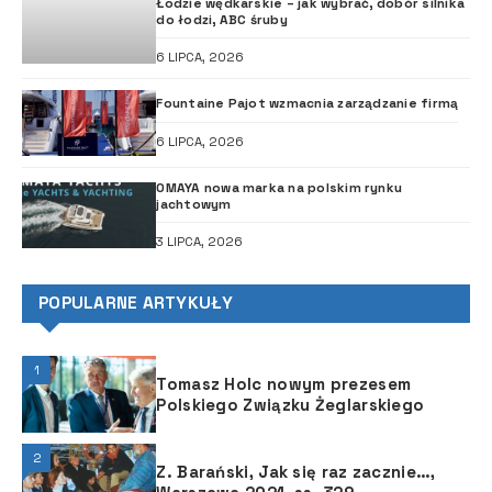
Łodzie wędkarskie – jak wybrać, dobór silnika
do łodzi, ABC śruby
6 LIPCA, 2026
Fountaine Pajot wzmacnia zarządzanie firmą
6 LIPCA, 2026
OMAYA nowa marka na polskim rynku
jachtowym
3 LIPCA, 2026
POPULARNE ARTYKUŁY
1
Tomasz Holc nowym prezesem
Polskiego Związku Żeglarskiego
2
Z. Barański, Jak się raz zacznie…,