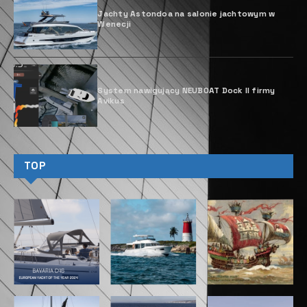
Jachty Astondoa na salonie jachtowym w
Wenecji
System nawigujący NEUBOAT Dock II firmy
Avikus
TOP