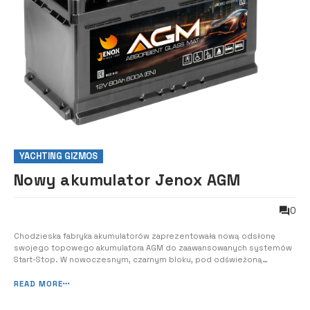
YACHTING GIZMOS
Nowy akumulator Jenox AGM
0
Chodzieska fabryka akumulatorów zaprezentowała nową odsłonę
swojego topowego akumulatora AGM do zaawansowanych systemów
Start-Stop. W nowoczesnym, czarnym bloku, pod odświeżoną
etykieta kryje się zupełnie nowa moc. Wprowadzone zmiany
konstrukcyjne zapewniają wysokie parametry pracy, podwyższone
READ MORE
bezpieczeństwo i niezawodność.