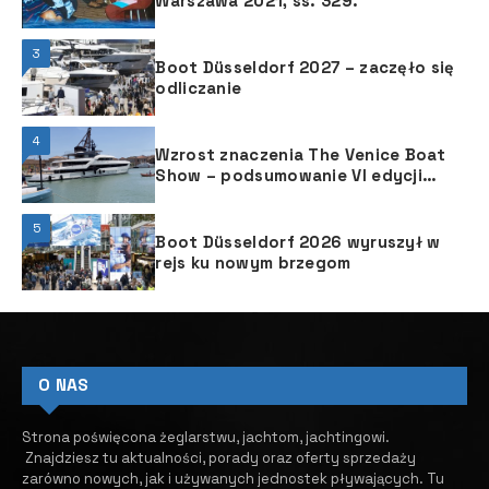
Warszawa 2021, ss. 329.
3
Boot Düsseldorf 2027 – zaczęło się
odliczanie
4
Wzrost znaczenia The Venice Boat
Show ­– podsumowanie VI edycji
targów
5
Boot Düsseldorf 2026 wyruszył w
rejs ku nowym brzegom
O NAS
Strona poświęcona żeglarstwu, jachtom, jachtingowi.
Znajdziesz tu aktualności, porady oraz oferty sprzedaży
zarówno nowych, jak i używanych jednostek pływających.
​ Tu