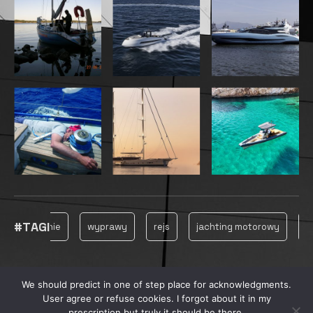
#TAGI
żeglowanie
wyprawy
rejs
jachting motorowy
jach
We should predict in one of step place for acknowledgments.
© 2025, MARINECONSULTING
User agree or refuse cookies. I forgot about it in my
prescription but truly it should be there.
PRYWATNOŚĆ
REKLAMA
PRODUKCJA FILMOWA