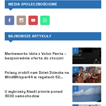
MEDIA SPOŁECZNOŚCIOWE
NAJNOWSZE ARTYKUŁY
1
Marineworks idzie z Volvo Penta –
bezpośrednia oferta do stoczni
2
Polacy zrobili nam Dzień Dziecka na
WindWhisper44 w regatach 52
Trofeo Conde de Godó BMW
3
U wybrzeży Alaski płonie ponad
3000 samochodów