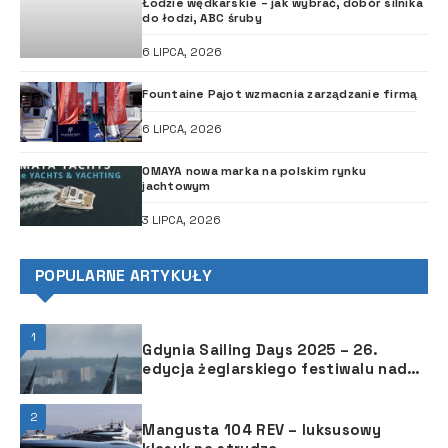
Łodzie wędkarskie – jak wybrać, dobór silnika
do łodzi, ABC śruby
6 LIPCA, 2026
Fountaine Pajot wzmacnia zarządzanie firmą
6 LIPCA, 2026
OMAYA nowa marka na polskim rynku
jachtowym
3 LIPCA, 2026
POPULARNE ARTYKUŁY
1
Gdynia Sailing Days 2025 – 26.
edycja żeglarskiego festiwalu nad
Bałtykiem
2
Mangusta 104 REV – luksusowy