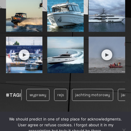
#TAGI
owanie
wyprawy
rejs
jachting motorowy
jachting
We should predict in one of step place for acknowledgments.
© 2025, MARINECONSULTING
User agree or refuse cookies. I forgot about it in my
prescription but truly it should be there.
PRYWATNOŚĆ
REKLAMA
PRODUKCJA FILMOWA