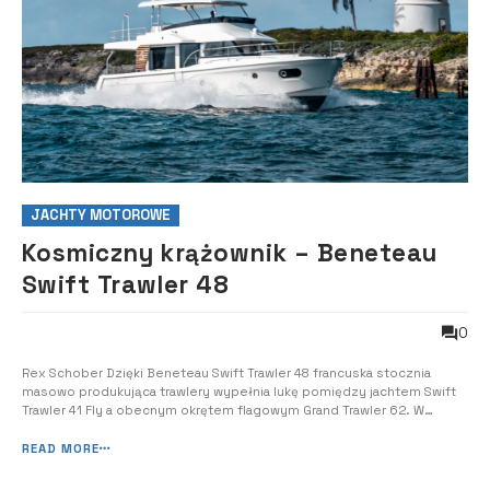
JACHTY MOTOROWE
Kosmiczny krążownik – Beneteau
Swift Trawler 48
0
Rex Schober Dzięki Beneteau Swift Trawler 48 francuska stocznia
masowo produkująca trawlery wypełnia lukę pomiędzy jachtem Swift
Trawler 41 Fly a obecnym okrętem flagowym Grand Trawler 62. W
centrum testowym Beneteau pod Barceloną weszliśmy na pokład 48-
stopowego modelu Swift Trawler 48, którego dostosowanie do
READ MORE
odpowiednio długich podróży wida...