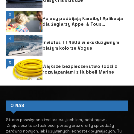
klasyk na strudze
3
Polacy podbijają Karaiby! Aplikacja
dla żeglarzy Appel à Tous
wystartowała na Martynice
4
Invictus TT420S w ekskluzywnym
białym kolorze Vogue
5
Większe bezpieczeństwo łodzi z
rozwiązaniami z Hubbell Marine
O NAS
Strona poświęcona żeglarstwu, jachtom, jachtingowi.
Znajdziesz tu aktualności, porady oraz oferty sprzedaży
zarówno nowych, jak i używanych jednostek pływających.
​ Tu