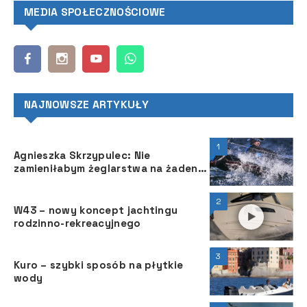
MEDIA SPOŁECZNOŚCIOWE
NAJNOWSZE ARTYKUŁY
1
Agnieszka Skrzypulec: Nie
zamieniłabym żeglarstwa na żaden
inny sport
2
W43 – nowy koncept jachtingu
rodzinno-rekreacyjnego
3
Kuro – szybki sposób na płytkie
wody