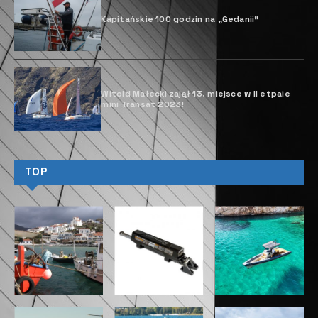
Kapitańskie 100 godzin na „Gedanii”
Witold Małecki zajął 13. miejsce w II etpaie
mini Transat 2023!
TOP