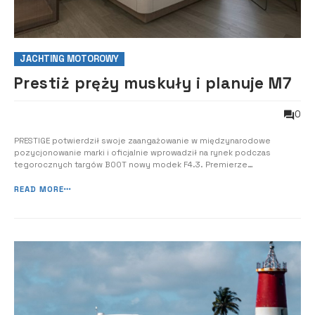
JACHTING MOTOROWY
Prestiż pręży muskuły i planuje M7
0
PRESTIGE potwierdził swoje zaangażowanie w międzynarodowe
pozycjonowanie marki i oficjalnie wprowadził na rynek podczas
tegorocznych targów BOOT nowy modek F4.3. Premierze
towarzyszyła prezentacja kolejnego modelu wielokadłubowca M7.
READ MORE