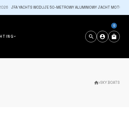
6
JFA YACHTS WODUJE 50-METROWY ALUMINIOWY JACHT MOTOROWY E
0
HTING
SKY BOATS