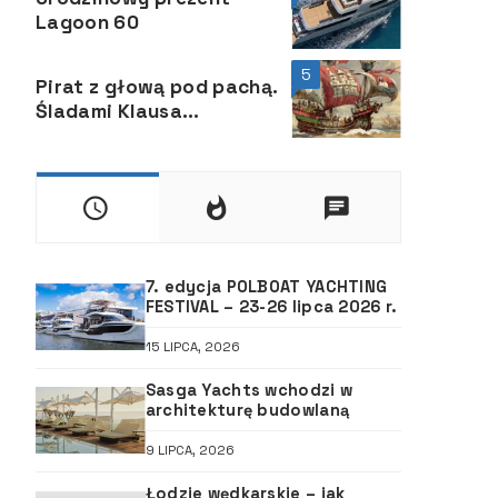
Lagoon 60
5
Pirat z głową pod pachą.
Śladami Klausa
Störtebekera
7. edycja POLBOAT YACHTING
FESTIVAL – 23-26 lipca 2026 r.
15 LIPCA, 2026
Sasga Yachts wchodzi w
architekturę budowlaną
9 LIPCA, 2026
Łodzie wędkarskie – jak