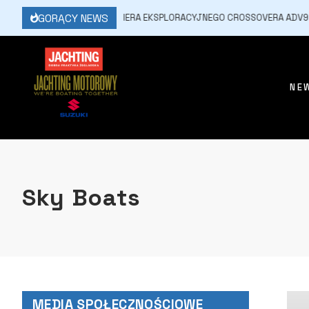
GORĄCY NEWS
17 MARCA, 2026
PREMIERA EKSPLORACYJNEGO CROSSOVERA ADV9 HIG
NE
Sky Boats
MEDIA SPOŁECZNOŚCIOWE