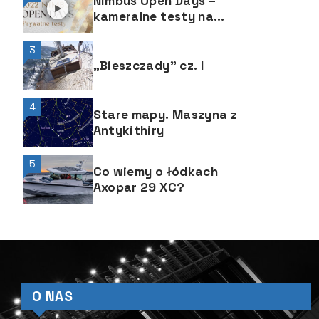
Nimbus Open Days –
jachtu Pucharu Ameryki
kameralne testy na
wodzie to od jakiegoś
czasu niebywała atrakcja
3
„Bieszczady” cz. I
4
Stare mapy. Maszyna z
Antykithiry
5
Co wiemy o łódkach
Axopar 29 XC?
O NAS