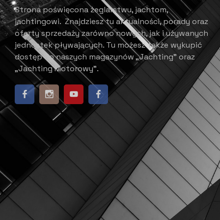
Strona poświęcona żeglarstwu, jachtom,
jachtingowi.
Znajdziesz tu aktualności, porady oraz
oferty sprzedaży zarówno nowych, jak i używanych
jednostek pływających.
​ Tu możesz także wykupić
dostęp do naszych magazynów „Jachting” oraz
„Jachting Motorowy”.