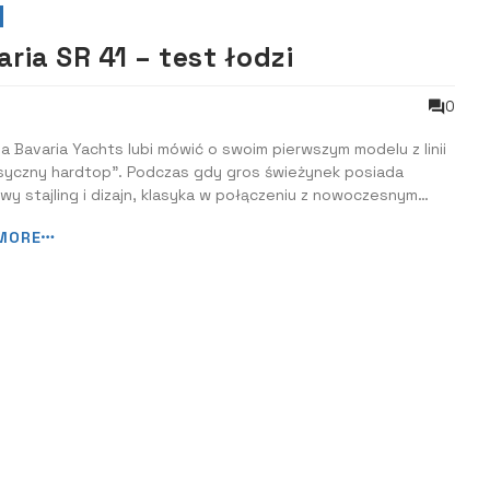
ria SR 41 – test łodzi
0
a Bavaria Yachts lubi mówić o swoim pierwszym modelu z linii
asyczny hardtop”. Podczas gdy gros świeżynek posiada
wy stajling i dizajn, klasyka w połączeniu z nowoczesnym
 wciąż nieźle się sprzedaje, a to dało stoczni impuls do
MORE
owania kolejnej odsłony SR – mniejszej siostry – SR36. 41-ka
 i przestronna ...