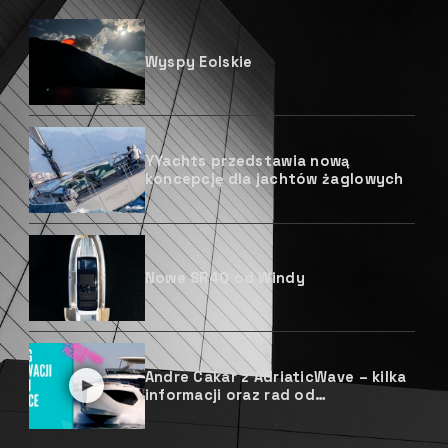
Wyspy Eolskie
YYachts przedstawia nową
koncepcję dla jachtów żaglowych
Nowe SR40 od Windy
Andre Cakar z AdriaticWave – kilka
informacji oraz rad od
chorwackiego jachtsmena