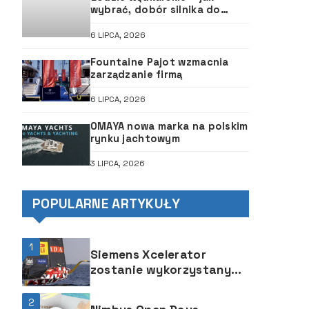
wybrać, dobór silnika do
łodzi, ABC śruby
6 LIPCA, 2026
Fountaine Pajot wzmacnia
zarządzanie firmą
6 LIPCA, 2026
OMAYA nowa marka na polskim
rynku jachtowym
3 LIPCA, 2026
POPULARNE ARTYKUŁY
1
Siemens Xcelerator
zostanie wykorzystany
przez Luna Rossa Prada
Pirelli w projektowaniu
2