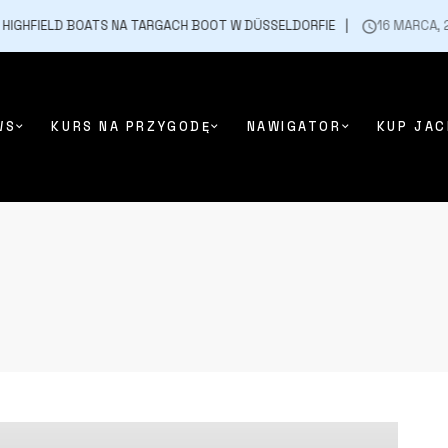
HFIELD BOATS NA TARGACH BOOT W DÜSSELDORFIE
16 MARCA, 202
WS
KURS NA PRZYGODĘ
NAWIGATOR
KUP JAC