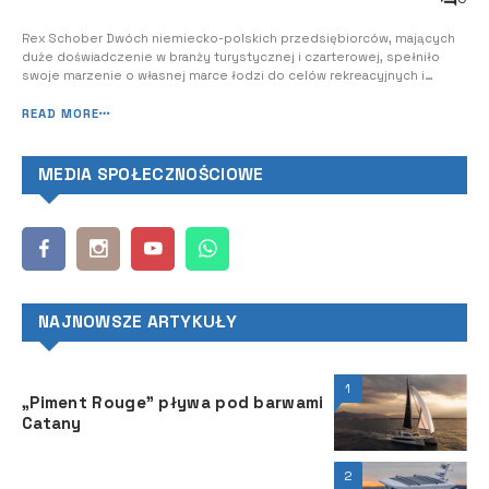
Rex Schober Dwóch niemiecko-polskich przedsiębiorców, mających
duże doświadczenie w branży turystycznej i czarterowej, spełniło
swoje marzenie o własnej marce łodzi do celów rekreacyjnych i
czarterowych. Stworzywszy projekt o nazwie Nikhen Aquasun 34,
połączyli najwyższy możliwy komfort z łatwością obsługi. Stocznia
READ MORE
Nikhen zlokalizowana...
MEDIA SPOŁECZNOŚCIOWE
NAJNOWSZE ARTYKUŁY
1
„Piment Rouge” pływa pod barwami
Catany
2