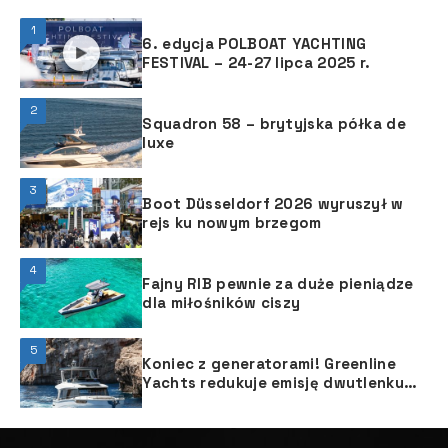
1
6. edycja POLBOAT YACHTING
FESTIVAL – 24-27 lipca 2025 r.
2
Squadron 58 – brytyjska półka de
luxe
3
Boot Düsseldorf 2026 wyruszył w
rejs ku nowym brzegom
4
Fajny RIB pewnie za duże pieniądze
dla miłośników ciszy
5
Koniec z generatorami! Greenline
Yachts redukuje emisję dwutlenku
węgla nie psując przy tym zabawy z
żeglowania