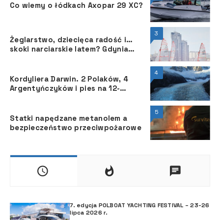
Co wiemy o łódkach Axopar 29 XC?
3
Żeglarstwo, dziecięca radość i…
skoki narciarskie latem? Gdynia
Sailing Days 2025 pełne
niespodzianek!
4
Kordyliera Darwin. 2 Polaków, 4
Argentyńczyków i pies na 12-
metrowym jachcie „Pic La Lune”
5
Statki napędzane metanolem a
bezpieczeństwo przeciwpożarowe
7. edycja POLBOAT YACHTING FESTIVAL – 23-26
lipca 2026 r.