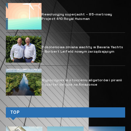
Rewolucyjny superjacht – 85-metrowy
Project 410 Royal Huisman
Pokoleniowa zmiana wachty w Bavaria Yachts
– Norbert Leifeld nowym zarządzającym
Wypoczynek w otoczeniu aligatorów i piranii
– czarter de luxe na Amazonce
TOP