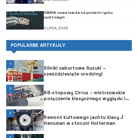
OMAYA nowa marka na polskim rynku
jachtowym
3 LIPCA, 2026
POPULARNE ARTYKUŁY
1
Silniki zaburtowe Suzuki –
sześćdziesiąte urodziny!
2
68-stopowy Cirrus – mistrzowskie
połączenie klasycznego wyglądu i
nowoczesnej wydajności
3
Remont kultowego jachtu klasy J
Hanuman w stoczni Holterman
4