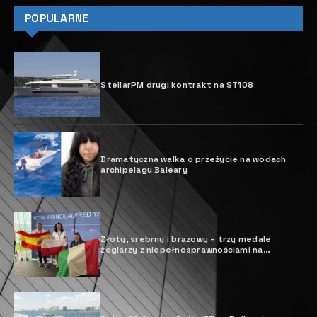
POPULARNE
StellarPM drugi kontrakt na ST108
Dramatyczna walka o przeżycie na wodach
archipelagu Baleary
Złoty, srebrny i brązowy – trzy medale
żeglarzy z niepełnosprawnościami na
Mistrzostwach Świata w klasie Hansa 303!