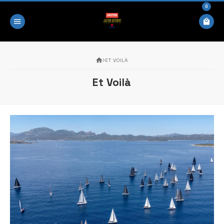
0
ET VOILÀ
Et Voilà