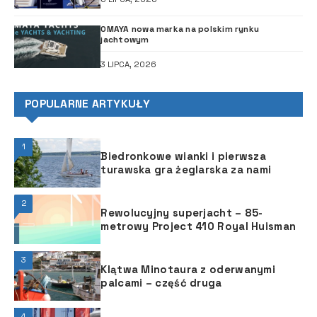
OMAYA nowa marka na polskim rynku
jachtowym
3 LIPCA, 2026
POPULARNE ARTYKUŁY
1
Biedronkowe wianki i pierwsza
turawska gra żeglarska za nami
2
Rewolucyjny superjacht – 85-
metrowy Project 410 Royal Huisman
3
Klątwa Minotaura z oderwanymi
palcami – część druga
4