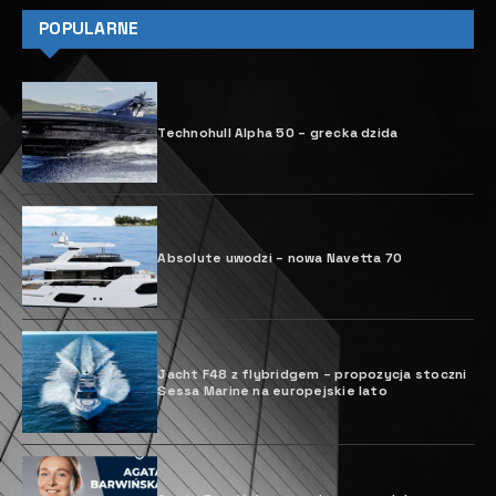
POPULARNE
Technohull Alpha 50 – grecka dzida
Absolute uwodzi – nowa Navetta 70
Jacht F48 z flybridgem ­– propozycja stoczni
Sessa Marine na europejskie lato