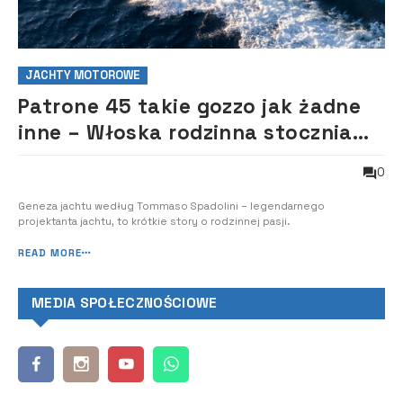
JACHTY MOTOROWE
Patrone 45 takie gozzo jak żadne
inne – Włoska rodzinna stocznia
Patrone Moreno powiększyła w
0
ubiegłym roku ofertę o nową
jednostkę z oferowanej serii
Geneza jachtu według Tommaso Spadolini – legendarnego
projektanta jachtu, to krótkie story o rodzinnej pasji.
Patrone.
READ MORE
MEDIA SPOŁECZNOŚCIOWE