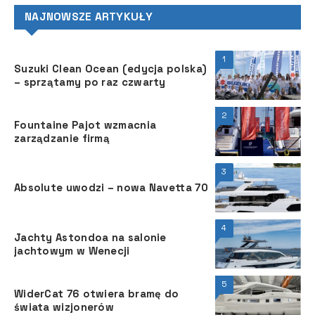
NAJNOWSZE ARTYKUŁY
1
Suzuki Clean Ocean (edycja polska)
– sprzątamy po raz czwarty
2
Fountaine Pajot wzmacnia
zarządzanie firmą
3
Absolute uwodzi – nowa Navetta 70
4
Jachty Astondoa na salonie
jachtowym w Wenecji
5
WiderCat 76 otwiera bramę do
świata wizjonerów