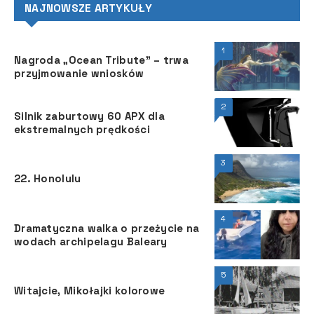
NAJNOWSZE ARTYKUŁY
1
Nagroda „Ocean Tribute” – trwa
przyjmowanie wniosków
2
Silnik zaburtowy 60 APX dla
ekstremalnych prędkości
3
22. Honolulu
4
Dramatyczna walka o przeżycie na
wodach archipelagu Baleary
5
Witajcie, Mikołajki kolorowe