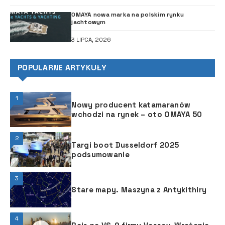
OMAYA nowa marka na polskim rynku
jachtowym
3 LIPCA, 2026
POPULARNE ARTYKUŁY
1
Nowy producent katamaranów
wchodzi na rynek – oto OMAYA 50
2
Targi boot Dusseldorf 2025
podsumowanie
3
Stare mapy. Maszyna z Antykithiry
4