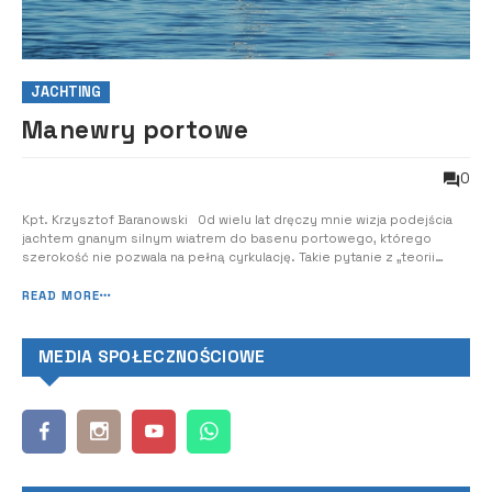
JACHTING
Manewry portowe
0
Kpt. Krzysztof Baranowski Od wielu lat dręczy mnie wizja podejścia
jachtem gnanym silnym wiatrem do basenu portowego, którego
szerokość nie pozwala na pełną cyrkulację. Takie pytanie z „teorii
manewrowania”, na które nie ma dobrej odpowiedzi… Takich
stresujących sytuacji, a nawet wydumanych problemów, każdy kapitan
READ MORE
ma w swojej praktyce pod...
MEDIA SPOŁECZNOŚCIOWE