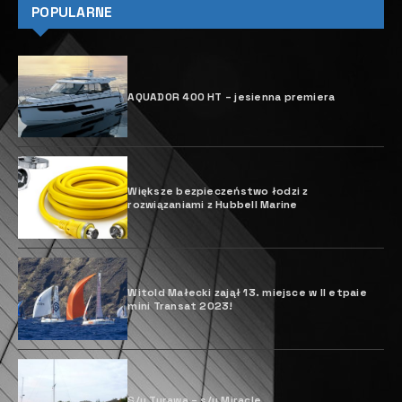
POPULARNE
AQUADOR 400 HT – jesienna premiera
Większe bezpieczeństwo łodzi z
rozwiązaniami z Hubbell Marine
Witold Małecki zajął 13. miejsce w II etpaie
mini Transat 2023!
S/y Turawa – s/y Miracle