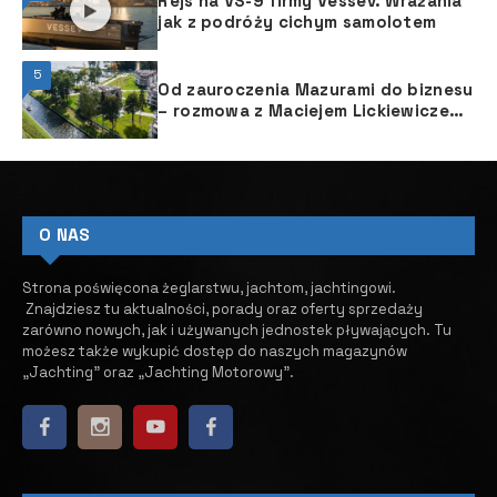
Rejs na VS-9 firmy Vessev. Wrażania
jak z podróży cichym samolotem
5
Od zauroczenia Mazurami do biznesu
– rozmowa z Maciejem Lickiewiczem
z Ascot Polska
O NAS
Strona poświęcona żeglarstwu, jachtom, jachtingowi.
Znajdziesz tu aktualności, porady oraz oferty sprzedaży
zarówno nowych, jak i używanych jednostek pływających.
​ Tu
możesz także wykupić dostęp do naszych magazynów
„Jachting” oraz „Jachting Motorowy”.