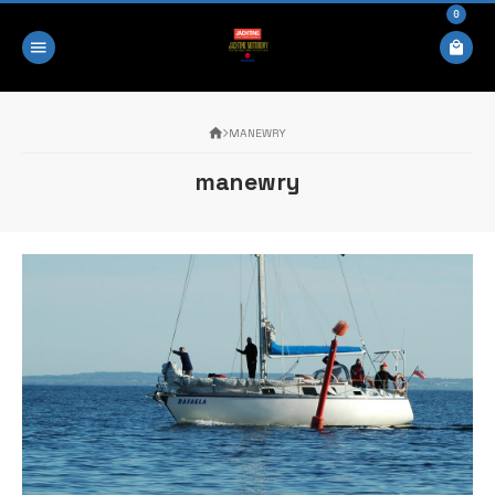
0
MANEWRY
manewry