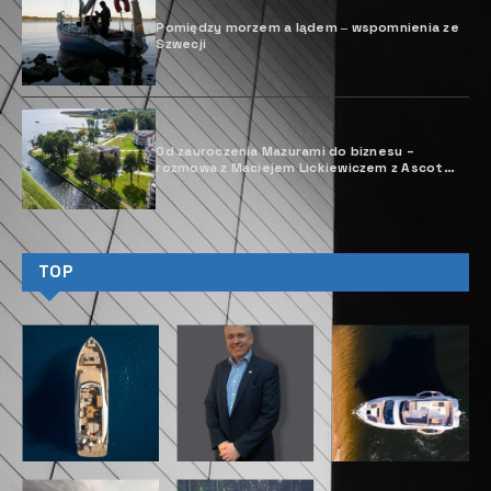
Pomiędzy morzem a lądem ‒ wspomnienia ze
Szwecji
Od zauroczenia Mazurami do biznesu –
rozmowa z Maciejem Lickiewiczem z Ascot
Polska
TOP