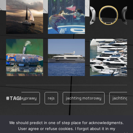
#TAGI
wyprawy
rejs
jachting motorowy
jachting
j
We should predict in one of step place for acknowledgments.
© 2025, MARINECONSULTING
User agree or refuse cookies. I forgot about it in my