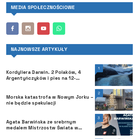
MEDIA SPOŁECZNOŚCIOWE
NAJNOWSZE ARTYKUŁY
1
Kordyliera Darwin. 2 Polaków, 4
Argentyńczyków i pies na 12-
metrowym jachcie „Pic La Lune”
2
Morska katastrofa w Nowym Jorku –
nie będzie spekulacji
3
Agata Barwińska ze srebrnym
medalem Mistrzostw Świata w
olimpijskiej klasie ILCA 6