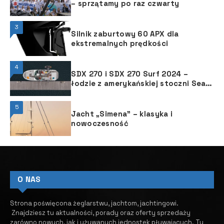
– sprzątamy po raz czwarty
3
Silnik zaburtowy 60 APX dla
ekstremalnych prędkości
4
SDX 270 i SDX 270 Surf 2024 –
łodzie z amerykańskiej stoczni Sea
Ray made in Poland
5
Jacht „Simena” – klasyka i
nowoczesność
O NAS
Strona poświęcona żeglarstwu, jachtom, jachtingowi.
Znajdziesz tu aktualności, porady oraz oferty sprzedaży
zarówno nowych, jak i używanych jednostek pływających.
​ Tu