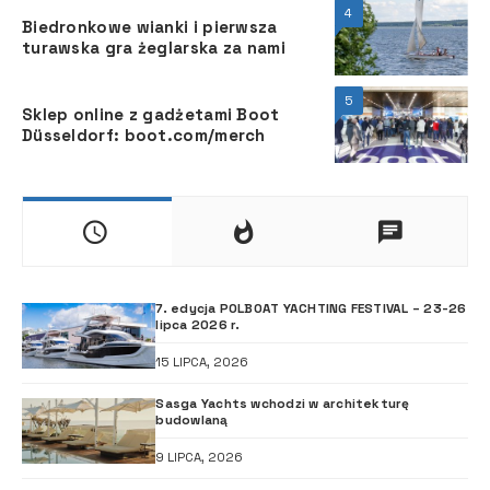
4
Biedronkowe wianki i pierwsza
turawska gra żeglarska za nami
5
Sklep online z gadżetami Boot
Düsseldorf: boot.com/merch
7. edycja POLBOAT YACHTING FESTIVAL – 23-26
lipca 2026 r.
15 LIPCA, 2026
Sasga Yachts wchodzi w architekturę
budowlaną
9 LIPCA, 2026