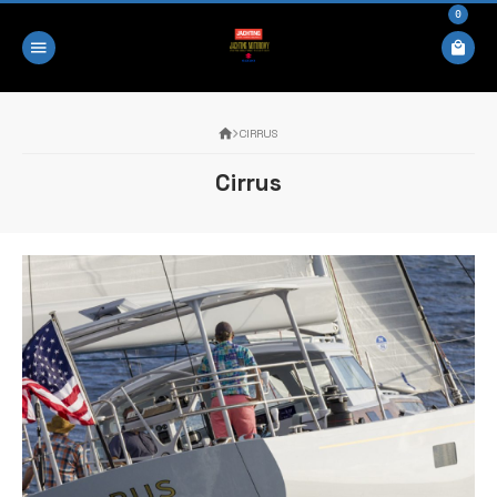
0
CIRRUS
Cirrus