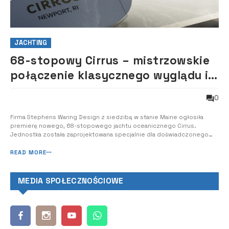
JACHTING
68-stopowy Cirrus – mistrzowskie
połączenie klasycznego wyglądu i
nowoczesnej wydajności
0
Firma Stephens Waring Design z siedzibą w stanie Maine ogłosiła
premierę nowego, 68-stopowego jachtu oceanicznego Cirrus.
Jednostka została zaprojektowana specjalnie dla doświadczonego
amerykańskiego klienta. Cirrus to kompilacja wyrafinowanych,
klasycznych lini z całkowicie nowoczesną wydajnością i komfortem.
READ MORE
Jest kwintesencją jachtu żagloweg...
MEDIA SPOŁECZNOŚCIOWE