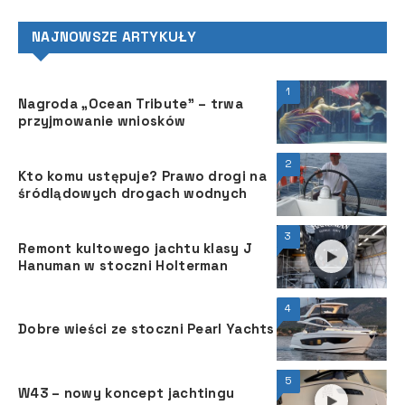
NAJNOWSZE ARTYKUŁY
1
Nagroda „Ocean Tribute” – trwa
przyjmowanie wniosków
2
Kto komu ustępuje? Prawo drogi na
śródlądowych drogach wodnych
3
Remont kultowego jachtu klasy J
Hanuman w stoczni Holterman
4
Dobre wieści ze stoczni Pearl Yachts
5
W43 – nowy koncept jachtingu