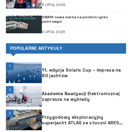
6 LIPCA, 2026
OMAYA nowa marka na polskim rynku
jachtowym
3 LIPCA, 2026
POPULARNE ARTYKUŁY
1
11. edycja Solaris Cup – impreza na
80 jachtów
2
Akademia Nawigacji Elektronicznej
zaprasza na wykłady
3
Przygodowy eksploracyjny
superjacht ATLAS ze stoczni ARES
Yachts