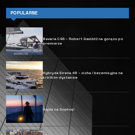
POPULARNE
Bavaria C46 – Robert Gwóźdź na gorąco po
premierze
Hybryda Sirena 48 – cicha i bezemisyjna na
krótkim dystansie
Hajda na Soplicę!